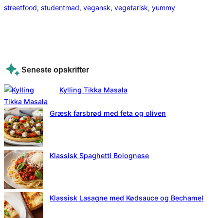
streetfood
, 
studentmad
, 
vegansk
, 
vegetarisk
, 
yummy
Seneste opskrifter
Kylling Tikka Masala
Græsk farsbrød med feta og oliven
Klassisk Spaghetti Bolognese
Klassisk Lasagne med Kødsauce og Bechamel