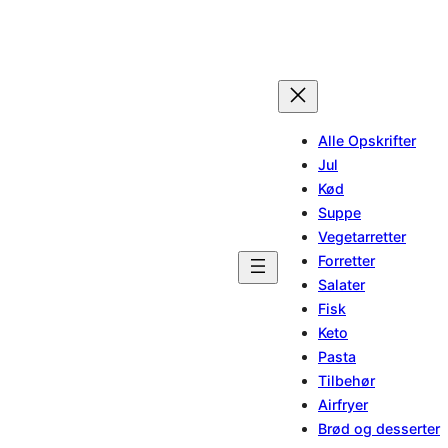
Spring
til
indhold
Alle Opskrifter
Jul
Kød
Suppe
Vegetarretter
Forretter
Salater
Fisk
Keto
Pasta
Tilbehør
Airfryer
Brød og desserter