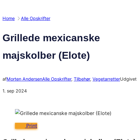
Home
Alle Opskrifter
Grillede mexicanske
majskolber (Elote)
af
Morten Andersen
Alle Opskrifter
, 
Tilbehør
, 
Vegetarretter
Udgivet
1. sep 2024
Print