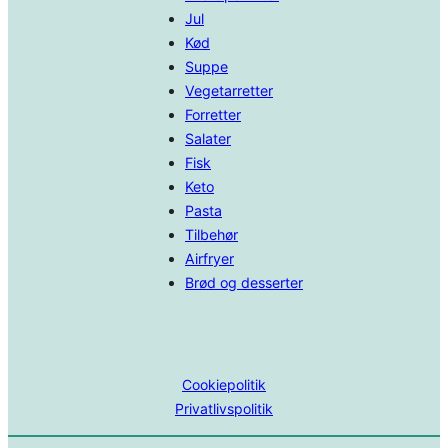
Jul
Kød
Suppe
Vegetarretter
Forretter
Salater
Fisk
Keto
Pasta
Tilbehør
Airfryer
Brød og desserter
Cookiepolitik
Privatlivspolitik