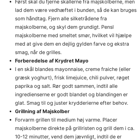
Først skal du fjerne skallerne fra majskolberne, men
lad dem være vedhæftet i bunden, så de kan bruges
som håndtag. Fjern alle silketrådene fra
majskolberne, og skyl dem grundigt. Pensl
majskolberne med smeltet smør, hvilket vil hjælpe
med at give dem en dejlig gylden farve og ekstra
smag, når de grilles.
Forberedelse af Krydret Mayo
I en skål blandes mayonnaise, creme fraiche (eller
græsk yoghurt), frisk limejuice, chili pulver, røget
paprika og salt. Rør godt sammen, indtil alle
ingredienserne er godt blandet og blandingen er
glat. Smag til og juster krydderierne efter behov.
Grillning af Majskolber
Forvarm grillen til medium høj varme. Placer
majskolberne direkte på grillristen og grill dem i ca.
10-12 minutter, vend dem jævnligt, indtil de er