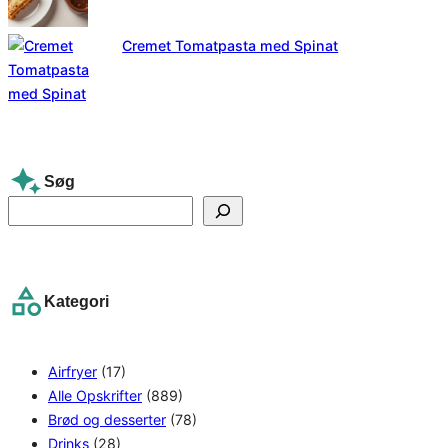
Cremet Tomatpasta med Spinat
Søg
S
e
a
r
Kategori
c
h
Airfryer
(17)
Alle Opskrifter
(889)
Brød og desserter
(78)
Drinks
(28)