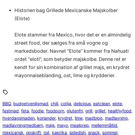
Historien bag Grillede Mexicanske Majskolber
(Elote)
Elote stammer fra Mexico, hvor det er en almindelig
street food, der sælges fra små vogne og
markedsboder. Navnet “Elote” kommer fra Nahuatl
ordet “elotl”, som betyder majskolbe. Denne ret er
kendt for sin kombination af grillet majs, en krydret
mayonnaiseblanding, ost, lime og krydderier.
BBQ
, 
budgetvenligmad
, 
chili
, 
cotija
, 
delicious
, 
eatclean
, 
elote
, 
festmad
, 
feta
, 
foodie
, 
foodporn
, 
glutenfri
, 
grill
, 
grillet
, 
healthyfood
, 
hverdagsmaden
, 
koriander
, 
krydret
, 
lime
, 
madblog
, 
madlavning
, 
madlavningmedbørn
, 
majs
, 
mayo
, 
mealprep
, 
mellemmåltid
, 
mexicansk
, 
opskrift
, 
ost
, 
paprika
, 
sidedish
, 
snack
, 
sommer
, 