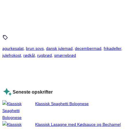
agurkesalat
, 
brun sovs
, 
dansk julemad
, 
decembermad
, 
frikadeller
, 
julefrokost
, 
rødkål
, 
rugbrød
, 
smørrebrød
Seneste opskrifter
Klassisk Spaghetti Bolognese
Klassisk Lasagne med Kødsauce og Bechamel