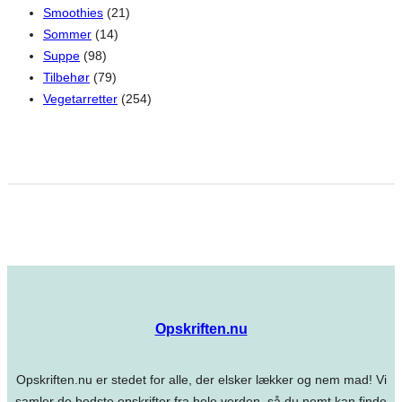
Smoothies
(21)
Sommer
(14)
Suppe
(98)
Tilbehør
(79)
Vegetarretter
(254)
Opskriften.nu
Opskriften.nu er stedet for alle, der elsker lækker og nem mad! Vi
samler de bedste opskrifter fra hele verden, så du nemt kan finde