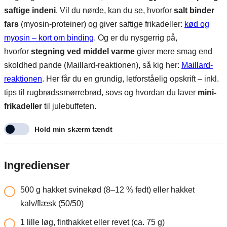
saftige indeni
. Vil du nørde, kan du se, hvorfor
salt binder
fars
(myosin-proteiner) og giver saftige frikadeller:
kød og
myosin – kort om binding
. Og er du nysgerrig på,
hvorfor
stegning ved middel varme
giver mere smag end
skoldhed pande (Maillard-reaktionen), så kig her:
Maillard-
reaktionen
. Her får du en grundig, letforståelig opskrift – inkl.
tips til rugbrødssmørrebrød, sovs og hvordan du laver
mini-
frikadeller
til julebuffeten.
Hold min skærm tændt
Ingredienser
500
g
hakket svinekød (8–12 % fedt) eller hakket
kalv/flæsk (50/50)
1
lille løg, finthakket eller revet (ca. 75 g)