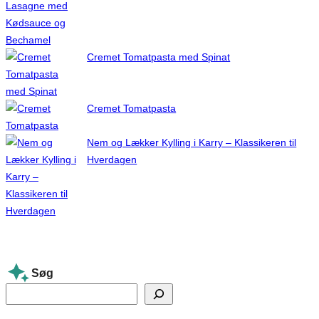
Cremet Tomatpasta med Spinat
Cremet Tomatpasta
Nem og Lækker Kylling i Karry – Klassikeren til
Hverdagen
Søg
S
e