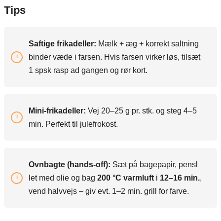
Tips
Saftige frikadeller:
Mælk + æg + korrekt saltning
binder væde i farsen. Hvis farsen virker løs, tilsæt
1 spsk rasp ad gangen og rør kort.
Mini-frikadeller:
Vej 20–25 g pr. stk. og steg 4–5
min. Perfekt til julefrokost.
Ovnbagte (hands-off):
Sæt på bagepapir, pensl
let med olie og bag
200 °C varmluft
i
12–16 min.
,
vend halvvejs – giv evt. 1–2 min. grill for farve.