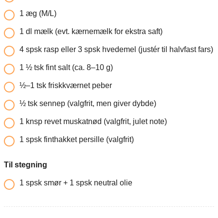
1
æg (M/L)
1
dl
mælk (evt. kærnemælk for ekstra saft)
4
spsk rasp eller 3 spsk hvedemel (justér til halvfast fars)
1
½ tsk fint salt (ca. 8–10 g)
½–1 tsk friskkværnet peber
½ tsk sennep (valgfrit, men giver dybde)
1
knsp revet muskatnød (valgfrit, julet note)
1
spsk finthakket persille (valgfrit)
Til stegning
1
spsk smør + 1 spsk neutral olie