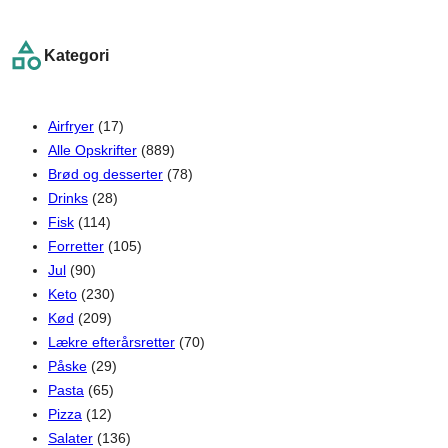
a
r
Kategori
c
h
Airfryer
(17)
Alle Opskrifter
(889)
Brød og desserter
(78)
Drinks
(28)
Fisk
(114)
Forretter
(105)
Jul
(90)
Keto
(230)
Kød
(209)
Lækre efterårsretter
(70)
Påske
(29)
Pasta
(65)
Pizza
(12)
Salater
(136)