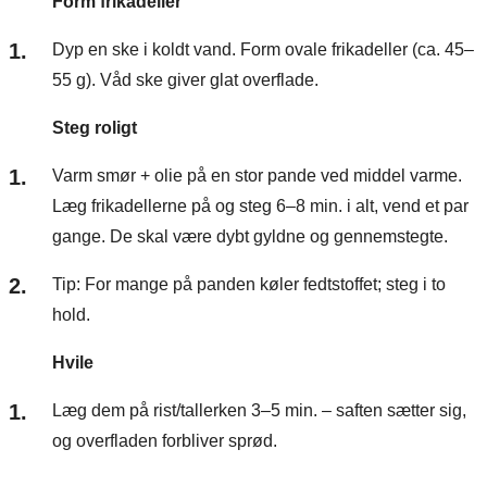
Form frikadeller
Dyp en ske i koldt vand. Form ovale frikadeller (ca. 45–
55 g). Våd ske giver glat overflade.
Steg roligt
Varm smør + olie på en stor pande ved middel varme.
Læg frikadellerne på og steg 6–8 min. i alt, vend et par
gange. De skal være dybt gyldne og gennemstegte.
Tip: For mange på panden køler fedtstoffet; steg i to
hold.
Hvile
Læg dem på rist/tallerken 3–5 min. – saften sætter sig,
og overfladen forbliver sprød.