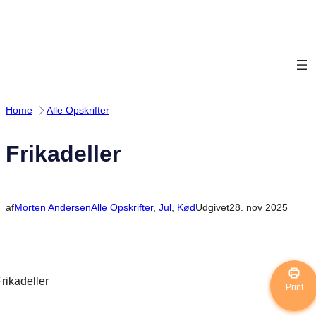
Spring
til
indhold
Home
Alle Opskrifter
Frikadeller
af
Morten Andersen
Alle Opskrifter
, 
Jul
, 
Kød
Udgivet
28. nov 2025
Print