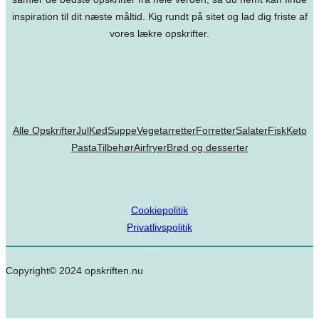
inspiration til dit næste måltid. Kig rundt på sitet og lad dig friste af
vores lækre opskrifter.
Alle Opskrifter
Jul
Kød
Suppe
Vegetarretter
Forretter
Salater
Fisk
Keto
Pasta
Tilbehør
Airfryer
Brød og desserter
Cookiepolitik
Privatlivspolitik
Copyright© 2024 opskriften.nu