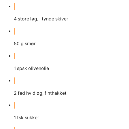
4
store løg, i tynde skiver
50
g
smør
1
spsk olivenolie
2
fed hvidløg, finthakket
1
tsk sukker