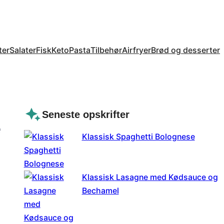
ter
Salater
Fisk
Keto
Pasta
Tilbehør
Airfryer
Brød og desserter
Seneste opskrifter
e
Klassisk Spaghetti Bolognese
Klassisk Lasagne med Kødsauce og
Bechamel