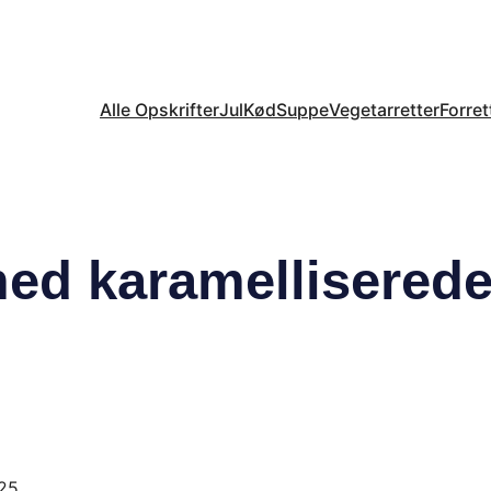
Alle Opskrifter
Jul
Kød
Suppe
Vegetarretter
Forret
med karamellisered
025