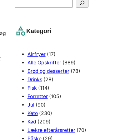
S
e
a
r
Kategori
løg
c
h
Airfryer
(17)
t
Alle Opskrifter
(889)
Brød og desserter
(78)
Drinks
(28)
Fisk
(114)
Forretter
(105)
Jul
(90)
Keto
(230)
Kød
(209)
Lækre efterårsretter
(70)
Påske
(29)