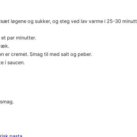
ilsæt løgene og sukker, og steg ved lav varme i 25-30 minutt
et par minutter.
væk.
cen er cremet. Smag til med salt og peber.
e i saucen.
 smag.
risk pasta