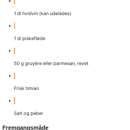
1
dl
hvidvin (kan udelades)
1
dl
piskefløde
50
g
gruyère eller parmesan, revet
Frisk timian
Salt og peber
Fremgangsmåde