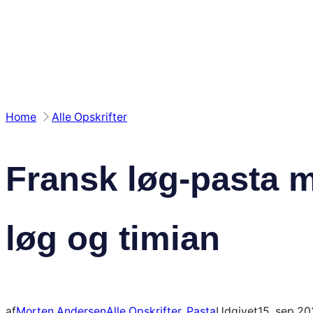
Spring
til
indhold
Home
Alle Opskrifter
Fransk løg-pasta 
løg og timian
af
Morten Andersen
Alle Opskrifter
, 
Pasta
Udgivet
15. sep 2