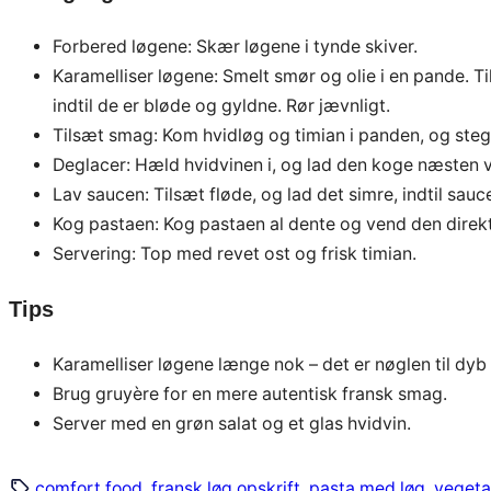
Forbered løgene: Skær løgene i tynde skiver.
Karamelliser løgene: Smelt smør og olie i en pande. T
indtil de er bløde og gyldne. Rør jævnligt.
Tilsæt smag: Kom hvidløg og timian i panden, og steg 
Deglacer: Hæld hvidvinen i, og lad den koge næsten 
Lav saucen: Tilsæt fløde, og lad det simre, indtil sau
Kog pastaen: Kog pastaen al dente og vend den direkt
Servering: Top med revet ost og frisk timian.
Tips
Karamelliser løgene længe nok – det er nøglen til dyb
Brug gruyère for en mere autentisk fransk smag.
Server med en grøn salat og et glas hvidvin.
comfort food
, 
fransk løg opskrift
, 
pasta med løg
, 
vegeta