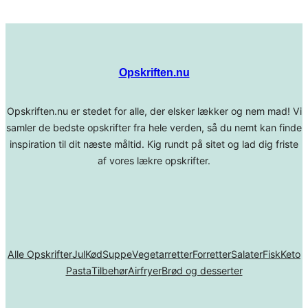
Opskriften.nu
Opskriften.nu er stedet for alle, der elsker lækker og nem mad! Vi
samler de bedste opskrifter fra hele verden, så du nemt kan finde
inspiration til dit næste måltid. Kig rundt på sitet og lad dig friste
af vores lækre opskrifter.
Alle Opskrifter
Jul
Kød
Suppe
Vegetarretter
Forretter
Salater
Fisk
Keto
Pasta
Tilbehør
Airfryer
Brød og desserter