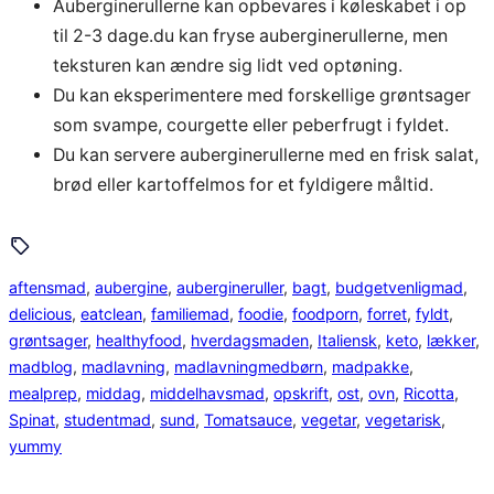
Auberginerullerne kan opbevares i køleskabet i op
til 2-3 dage.du kan fryse auberginerullerne, men
teksturen kan ændre sig lidt ved optøning.
Du kan eksperimentere med forskellige grøntsager
som svampe, courgette eller peberfrugt i fyldet.
Du kan servere auberginerullerne med en frisk salat,
brød eller kartoffelmos for et fyldigere måltid.
aftensmad
, 
aubergine
, 
aubergineruller
, 
bagt
, 
budgetvenligmad
, 
delicious
, 
eatclean
, 
familiemad
, 
foodie
, 
foodporn
, 
forret
, 
fyldt
, 
grøntsager
, 
healthyfood
, 
hverdagsmaden
, 
Italiensk
, 
keto
, 
lækker
, 
madblog
, 
madlavning
, 
madlavningmedbørn
, 
madpakke
, 
mealprep
, 
middag
, 
middelhavsmad
, 
opskrift
, 
ost
, 
ovn
, 
Ricotta
, 
Spinat
, 
studentmad
, 
sund
, 
Tomatsauce
, 
vegetar
, 
vegetarisk
, 
yummy