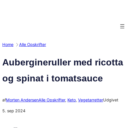
Spring
til
indhold
Home
Alle Opskrifter
Aubergineruller med ricotta
og spinat i tomatsauce
af
Morten Andersen
Alle Opskrifter
, 
Keto
, 
Vegetarretter
Udgivet
5. sep 2024