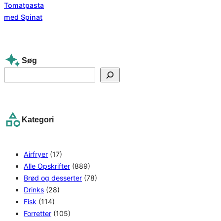
Søg
S
e
a
r
Kategori
c
h
Airfryer
(17)
Alle Opskrifter
(889)
Brød og desserter
(78)
Drinks
(28)
Fisk
(114)
Forretter
(105)