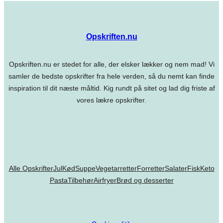
Opskriften.nu
Opskriften.nu er stedet for alle, der elsker lækker og nem mad! Vi
samler de bedste opskrifter fra hele verden, så du nemt kan finde
inspiration til dit næste måltid. Kig rundt på sitet og lad dig friste af
vores lækre opskrifter.
Alle Opskrifter
Jul
Kød
Suppe
Vegetarretter
Forretter
Salater
Fisk
Keto
Pasta
Tilbehør
Airfryer
Brød og desserter