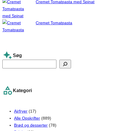
Cremet Tomatpasta med Spinat
Cremet Tomatpasta
Søg
S
e
a
r
Kategori
c
h
Airfryer
(17)
Alle Opskrifter
(889)
Brød og desserter
(78)