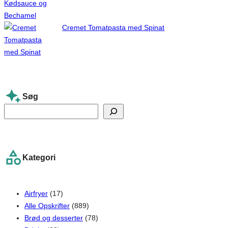
Cremet Tomatpasta med Spinat
Søg
S
e
a
r
Kategori
c
h
Airfryer
(17)
Alle Opskrifter
(889)
Brød og desserter
(78)