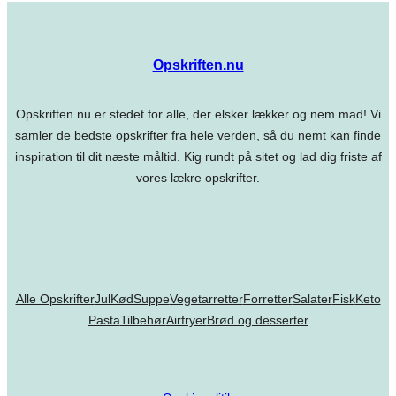
Opskriften.nu
Opskriften.nu er stedet for alle, der elsker lækker og nem mad! Vi
samler de bedste opskrifter fra hele verden, så du nemt kan finde
inspiration til dit næste måltid. Kig rundt på sitet og lad dig friste af
vores lækre opskrifter.
Alle Opskrifter
Jul
Kød
Suppe
Vegetarretter
Forretter
Salater
Fisk
Keto
Pasta
Tilbehør
Airfryer
Brød og desserter