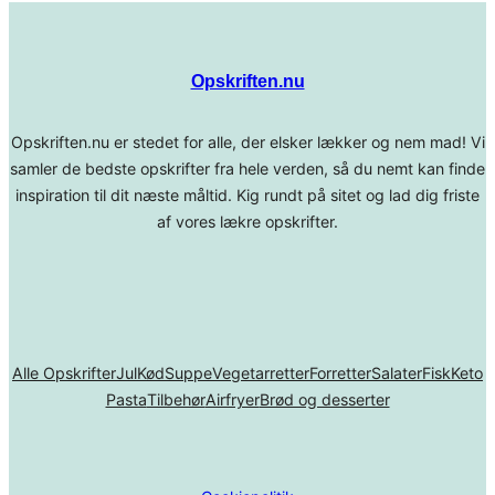
Opskriften.nu
Opskriften.nu er stedet for alle, der elsker lækker og nem mad! Vi
samler de bedste opskrifter fra hele verden, så du nemt kan finde
inspiration til dit næste måltid. Kig rundt på sitet og lad dig friste
af vores lækre opskrifter.
Alle Opskrifter
Jul
Kød
Suppe
Vegetarretter
Forretter
Salater
Fisk
Keto
Pasta
Tilbehør
Airfryer
Brød og desserter