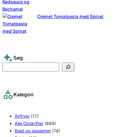
Cremet Tomatpasta med Spinat
Søg
S
e
a
r
Kategori
c
h
Airfryer
(17)
Alle Opskrifter
(889)
Brød og desserter
(78)