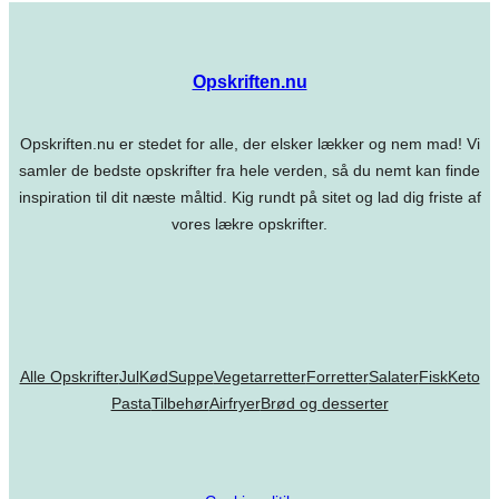
Opskriften.nu
Opskriften.nu er stedet for alle, der elsker lækker og nem mad! Vi
samler de bedste opskrifter fra hele verden, så du nemt kan finde
inspiration til dit næste måltid. Kig rundt på sitet og lad dig friste af
vores lækre opskrifter.
Alle Opskrifter
Jul
Kød
Suppe
Vegetarretter
Forretter
Salater
Fisk
Keto
Pasta
Tilbehør
Airfryer
Brød og desserter