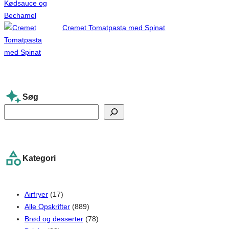
Cremet Tomatpasta med Spinat
Søg
S
e
a
r
Kategori
c
h
Airfryer
(17)
Alle Opskrifter
(889)
Brød og desserter
(78)