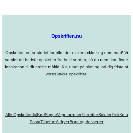
Opskriften.nu
Opskriften.nu er stedet for alle, der elsker lækker og nem mad! Vi
samler de bedste opskrifter fra hele verden, så du nemt kan finde
inspiration til dit næste måltid. Kig rundt på sitet og lad dig friste af
vores lækre opskrifter.
Alle Opskrifter
Jul
Kød
Suppe
Vegetarretter
Forretter
Salater
Fisk
Keto
Pasta
Tilbehør
Airfryer
Brød og desserter