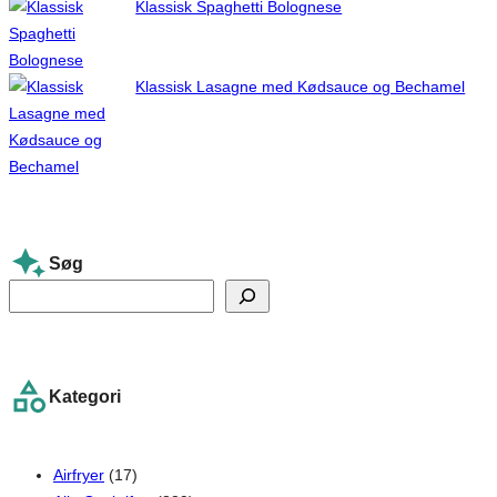
Klassisk Spaghetti Bolognese
Klassisk Lasagne med Kødsauce og Bechamel
Søg
S
e
a
r
Kategori
c
h
Airfryer
(17)