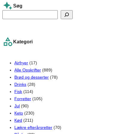
Søg
S
e
a
r
Kategori
c
h
Airfryer
(17)
Alle Opskrifter
(889)
Brød og desserter
(78)
Drinks
(28)
Fisk
(114)
Forretter
(105)
Jul
(90)
Keto
(230)
Kød
(211)
Lækre efterårsretter
(70)