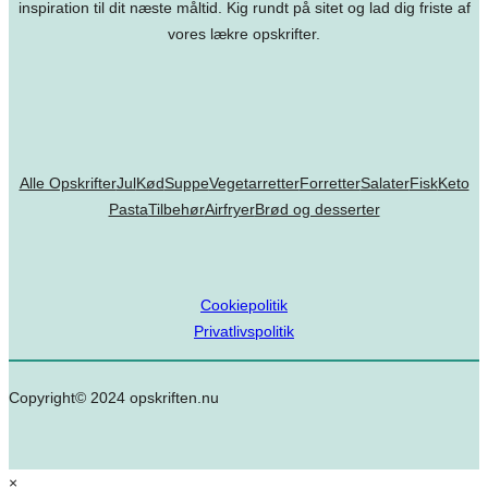
inspiration til dit næste måltid. Kig rundt på sitet og lad dig friste af
vores lækre opskrifter.
Alle Opskrifter
Jul
Kød
Suppe
Vegetarretter
Forretter
Salater
Fisk
Keto
Pasta
Tilbehør
Airfryer
Brød og desserter
Cookiepolitik
Privatlivspolitik
Copyright© 2024 opskriften.nu
×