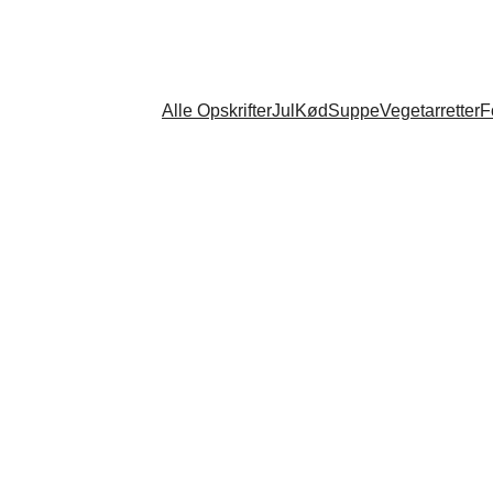
Alle Opskrifter
Jul
Kød
Suppe
Vegetarretter
F