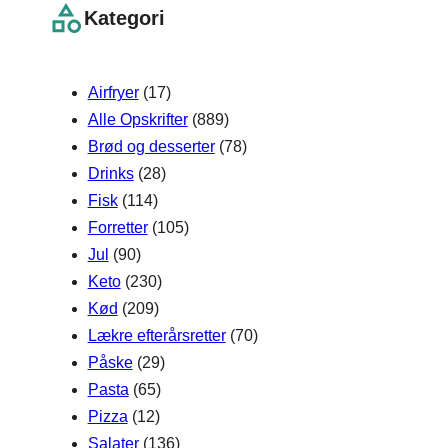
r
Kategori
c
h
Airfryer
(17)
Alle Opskrifter
(889)
Brød og desserter
(78)
Drinks
(28)
Fisk
(114)
Forretter
(105)
Jul
(90)
Keto
(230)
Kød
(209)
Lækre efterårsretter
(70)
Påske
(29)
Pasta
(65)
Pizza
(12)
Salater
(136)