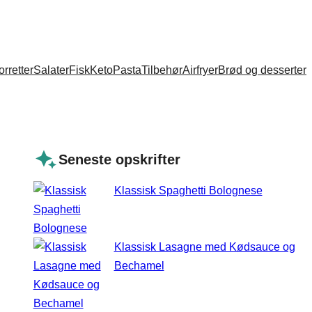
orretter
Salater
Fisk
Keto
Pasta
Tilbehør
Airfryer
Brød og desserter
Seneste opskrifter
Klassisk Spaghetti Bolognese
Klassisk Lasagne med Kødsauce og
Bechamel