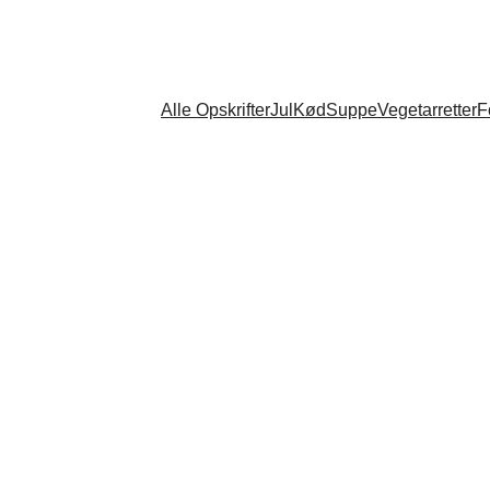
Alle Opskrifter
Jul
Kød
Suppe
Vegetarretter
F