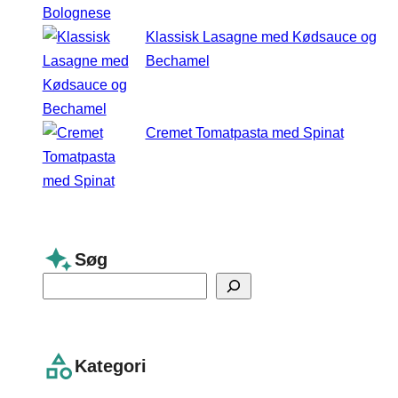
Klassisk Lasagne med Kødsauce og
Bechamel
Cremet Tomatpasta med Spinat
Søg
S
e
a
r
Kategori
c