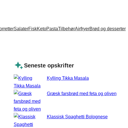
orretter
Salater
Fisk
Keto
Pasta
Tilbehør
Airfryer
Brød og desserter
Seneste opskrifter
Kylling Tikka Masala
Græsk farsbrød med feta og oliven
Klassisk Spaghetti Bolognese