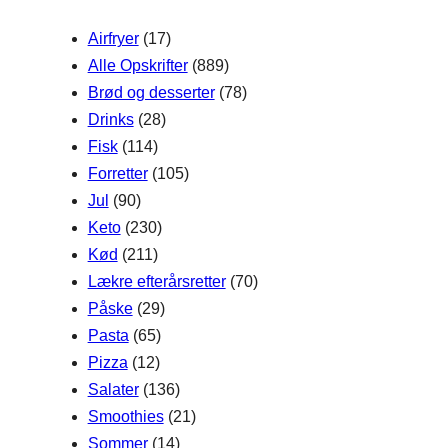
h
Airfryer
(17)
Alle Opskrifter
(889)
Brød og desserter
(78)
Drinks
(28)
Fisk
(114)
Forretter
(105)
Jul
(90)
Keto
(230)
Kød
(211)
Lækre efterårsretter
(70)
Påske
(29)
Pasta
(65)
Pizza
(12)
Salater
(136)
Smoothies
(21)
Sommer
(14)