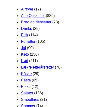
h
Airfryer
(17)
Alle Opskrifter
(889)
Brød og desserter
(78)
Drinks
(28)
Fisk
(114)
Forretter
(105)
Jul
(90)
Keto
(230)
Kød
(211)
Lækre efterårsretter
(70)
Påske
(29)
Pasta
(65)
Pizza
(12)
Salater
(136)
Smoothies
(21)
Sommer
(14)