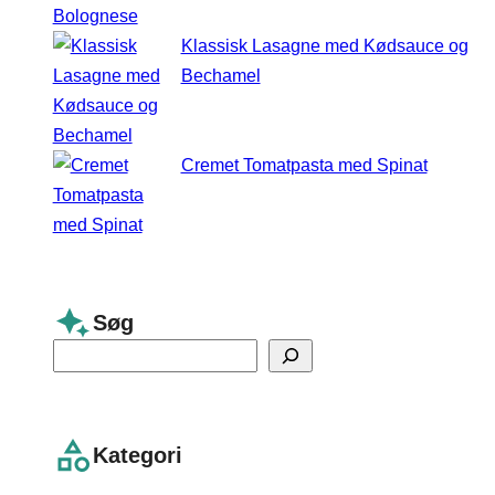
Klassisk Lasagne med Kødsauce og
Bechamel
Cremet Tomatpasta med Spinat
Søg
S
e
a
r
Kategori
c