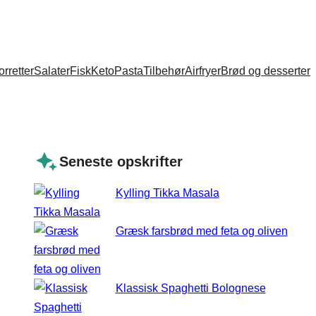
orretter
Salater
Fisk
Keto
Pasta
Tilbehør
Airfryer
Brød og desserter
Seneste opskrifter
Kylling Tikka Masala
Græsk farsbrød med feta og oliven
Klassisk Spaghetti Bolognese