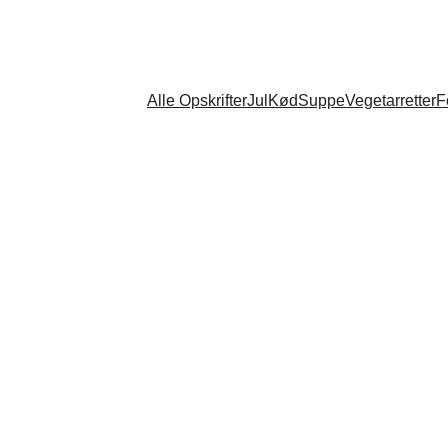
Alle Opskrifter
Jul
Kød
Suppe
Vegetarretter
F