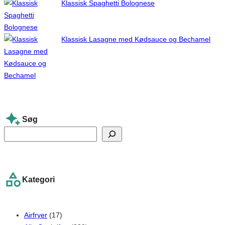
Klassisk Spaghetti Bolognese
Klassisk Lasagne med Kødsauce og Bechamel
Søg
S
e
a
r
Kategori
c
h
Airfryer
(17)