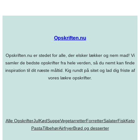
Opskriften.nu
Opskriften.nu er stedet for alle, der elsker lækker og nem mad! Vi
samler de bedste opskrifter fra hele verden, så du nemt kan finde
inspiration til dit næste måltid. Kig rundt på sitet og lad dig friste af
vores lækre opskrifter.
Alle Opskrifter
Jul
Kød
Suppe
Vegetarretter
Forretter
Salater
Fisk
Keto
Pasta
Tilbehør
Airfryer
Brød og desserter