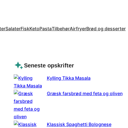
ter
Salater
Fisk
Keto
Pasta
Tilbehør
Airfryer
Brød og desserter
Seneste opskrifter
Kylling Tikka Masala
Græsk farsbrød med feta og oliven
Klassisk Spaghetti Bolognese