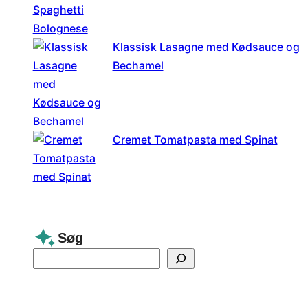
Klassisk Lasagne med Kødsauce og
Bechamel
Cremet Tomatpasta med Spinat
Søg
S
e
a