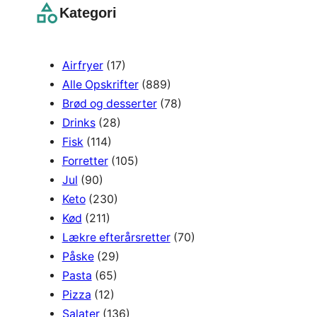
r
Kategori
c
h
Airfryer
(17)
Alle Opskrifter
(889)
Brød og desserter
(78)
Drinks
(28)
Fisk
(114)
Forretter
(105)
Jul
(90)
Keto
(230)
Kød
(211)
Lækre efterårsretter
(70)
Påske
(29)
Pasta
(65)
Pizza
(12)
Salater
(136)