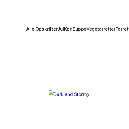
Alle Opskrifter
Jul
Kød
Suppe
Vegetarretter
Forret