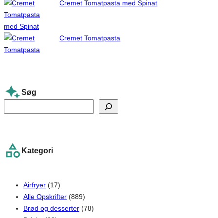
Cremet Tomatpasta med Spinat
Cremet Tomatpasta
Søg
S
e
a
r
Kategori
c
h
Airfryer
(17)
Alle Opskrifter
(889)
Brød og desserter
(78)