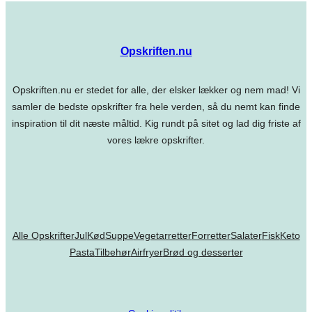
Opskriften.nu
Opskriften.nu er stedet for alle, der elsker lækker og nem mad! Vi
samler de bedste opskrifter fra hele verden, så du nemt kan finde
inspiration til dit næste måltid. Kig rundt på sitet og lad dig friste af
vores lækre opskrifter.
Alle Opskrifter
Jul
Kød
Suppe
Vegetarretter
Forretter
Salater
Fisk
Keto
Pasta
Tilbehør
Airfryer
Brød og desserter