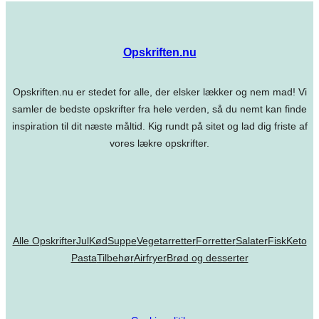
Opskriften.nu
Opskriften.nu er stedet for alle, der elsker lækker og nem mad! Vi
samler de bedste opskrifter fra hele verden, så du nemt kan finde
inspiration til dit næste måltid. Kig rundt på sitet og lad dig friste af
vores lækre opskrifter.
Alle Opskrifter
Jul
Kød
Suppe
Vegetarretter
Forretter
Salater
Fisk
Keto
Pasta
Tilbehør
Airfryer
Brød og desserter