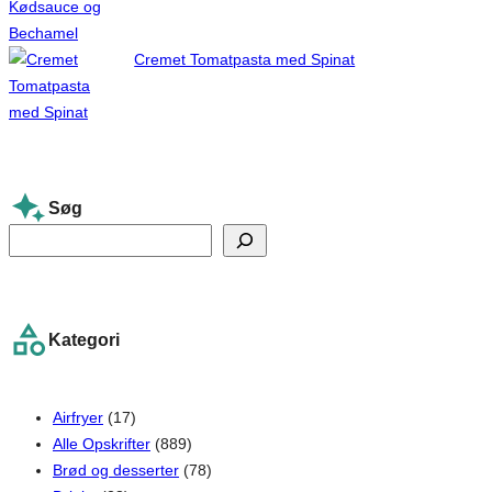
Cremet Tomatpasta med Spinat
Søg
S
e
a
r
Kategori
c
h
Airfryer
(17)
Alle Opskrifter
(889)
Brød og desserter
(78)