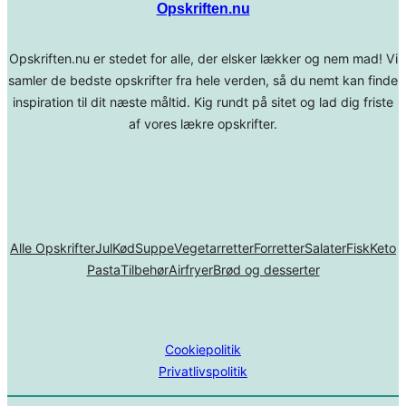
Opskriften.nu
Opskriften.nu er stedet for alle, der elsker lækker og nem mad! Vi
samler de bedste opskrifter fra hele verden, så du nemt kan finde
inspiration til dit næste måltid. Kig rundt på sitet og lad dig friste
af vores lækre opskrifter.
Alle Opskrifter
Jul
Kød
Suppe
Vegetarretter
Forretter
Salater
Fisk
Keto
Pasta
Tilbehør
Airfryer
Brød og desserter
Cookiepolitik
Privatlivspolitik