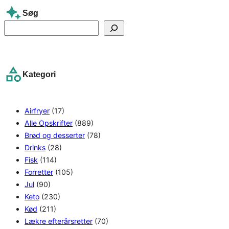
Søg
S
e
a
r
Kategori
c
h
Airfryer
(17)
Alle Opskrifter
(889)
Brød og desserter
(78)
Drinks
(28)
Fisk
(114)
Forretter
(105)
Jul
(90)
Keto
(230)
Kød
(211)
Lækre efterårsretter
(70)