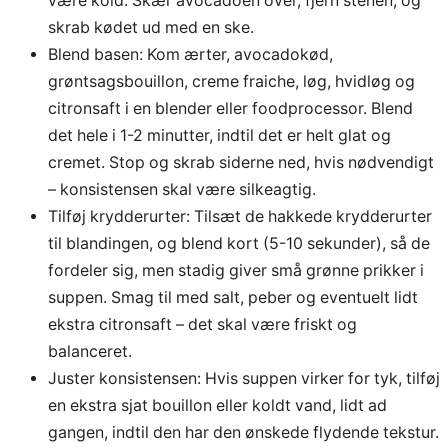
være kold. Skær avocadoen over, fjern stenen, og
skrab kødet ud med en ske.
Blend basen: Kom ærter, avocadokød,
grøntsagsbouillon, creme fraiche, løg, hvidløg og
citronsaft i en blender eller foodprocessor. Blend
det hele i 1-2 minutter, indtil det er helt glat og
cremet. Stop og skrab siderne ned, hvis nødvendigt
– konsistensen skal være silkeagtig.
Tilføj krydderurter: Tilsæt de hakkede krydderurter
til blandingen, og blend kort (5-10 sekunder), så de
fordeler sig, men stadig giver små grønne prikker i
suppen. Smag til med salt, peber og eventuelt lidt
ekstra citronsaft – det skal være friskt og
balanceret.
Juster konsistensen: Hvis suppen virker for tyk, tilføj
en ekstra sjat bouillon eller koldt vand, lidt ad
gangen, indtil den har den ønskede flydende tekstur.