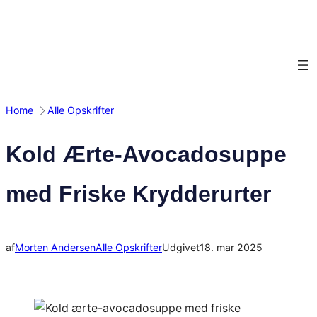
Spring
til
indhold
Home
Alle Opskrifter
Kold Ærte-Avocadosuppe
med Friske Krydderurter
af
Morten Andersen
Alle Opskrifter
Udgivet
18. mar 2025