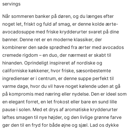
servings
Når sommeren banker på døren, og du længes efter
noget let, friskt og fuld af smag, er denne kolde ærte-
avocadosuppe med friske krydderurter svaret på dine
bønner. Denne ret er en moderne klassiker, der
kombinerer den søde sprødhed fra ærter med avocados
cremede rigdom – en duo, der nærmest er skabt til
hinanden. Oprindeligt inspireret af nordiske og
californiske køkkener, hvor friske, sæsonbestemte
ingredienser er i centrum, er denne suppe perfekt til
varme dage, hvor du vil have noget kølende uden at gå
på kompromis med næring eller nydelse. Den er ideel som
en elegant forret, en let frokost eller bare en sund lille
pause i solen. Med et drys af aromatiske krydderurter
løftes smagen til nye højder, og den livlige grønne farve
gør den til en fryd for både øjne og sjæl. Lad os dykke