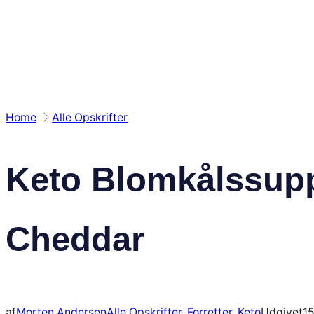
Spring
til
indhold
Home
Alle Opskrifter
Keto Blomkålssup
Cheddar
af
Morten Andersen
Alle Opskrifter
, 
Forretter
, 
Keto
Udgivet
15