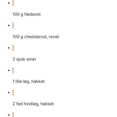
100
g
flødeost
100
g
cheddarost, revet
2
spsk smør
1
lille løg, hakket
2
fed hvidløg, hakket