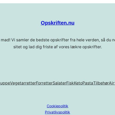
Opskriften.nu
 mad! Vi samler de bedste opskrifter fra hele verden, så du ne
sitet og lad dig friste af vores lækre opskrifter.
Suppe
Vegetarretter
Forretter
Salater
Fisk
Keto
Pasta
Tilbehør
Air
Cookiepolitik
Privatlivspolitik