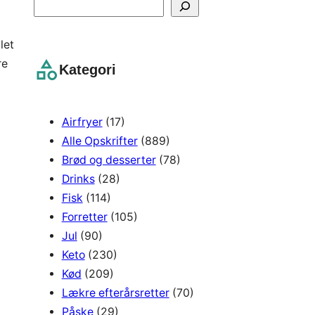
S
e
a
let
r
re
Kategori
c
h
Airfryer
(17)
Alle Opskrifter
(889)
Brød og desserter
(78)
Drinks
(28)
Fisk
(114)
Forretter
(105)
Jul
(90)
Keto
(230)
Kød
(209)
Lækre efterårsretter
(70)
Påske
(29)