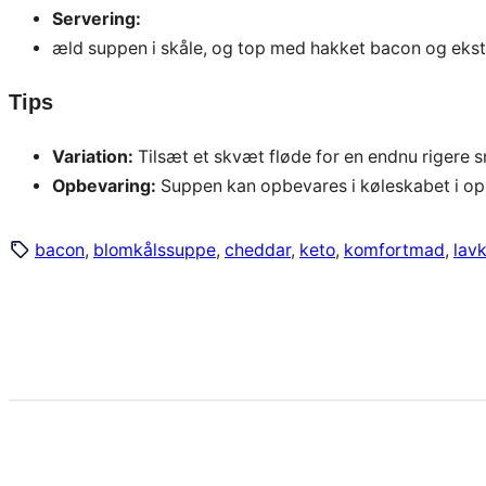
Servering:
æld suppen i skåle, og top med hakket bacon og ekst
Tips
Variation:
Tilsæt et skvæt fløde for en endnu rigere 
Opbevaring:
Suppen kan opbevares i køleskabet i op 
bacon
, 
blomkålssuppe
, 
cheddar
, 
keto
, 
komfortmad
, 
lav