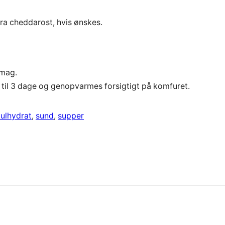
ra cheddarost, hvis ønskes.
smag.
til 3 dage og genopvarmes forsigtigt på komfuret.
kulhydrat
, 
sund
, 
supper