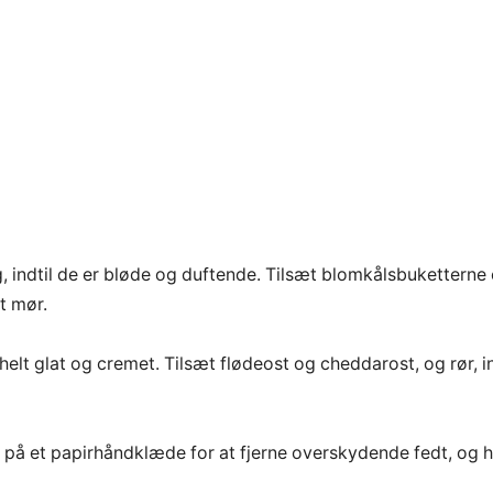
g, indtil de er bløde og duftende. Tilsæt blomkålsbuketterne
lt mør.
 helt glat og cremet. Tilsæt flødeost og cheddarost, og rør, in
t på et papirhåndklæde for at fjerne overskydende fedt, og 