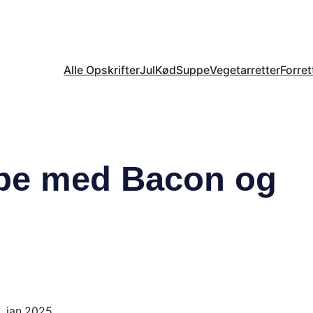
Alle Opskrifter
Jul
Kød
Suppe
Vegetarretter
Forret
pe med Bacon og
. jan 2025