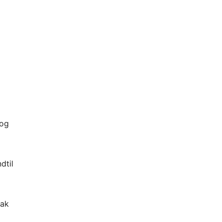
 og
dtil
hak