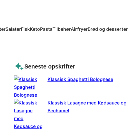
ter
Salater
Fisk
Keto
Pasta
Tilbehør
Airfryer
Brød og desserter
Seneste opskrifter
Klassisk Spaghetti Bolognese
Klassisk Lasagne med Kødsauce og
Bechamel