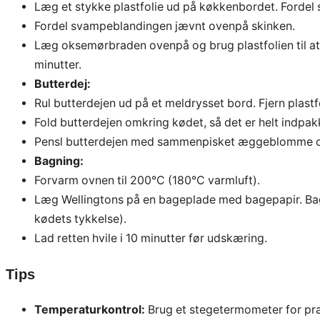
Læg et stykke plastfolie ud på køkkenbordet. Fordel sk
Fordel svampeblandingen jævnt ovenpå skinken.
Læg oksemørbraden ovenpå og brug plastfolien til at 
minutter.
Butterdej:
Rul butterdejen ud på et meldrysset bord. Fjern plastf
Fold butterdejen omkring kødet, så det er helt indpak
Pensl butterdejen med sammenpisket æggeblomme og 
Bagning:
Forvarm ovnen til 200°C (180°C varmluft).
Læg Wellingtons på en bageplade med bagepapir. Bag 
kødets tykkelse).
Lad retten hvile i 10 minutter før udskæring.
Tips
Temperaturkontrol:
Brug et stegetermometer for pr