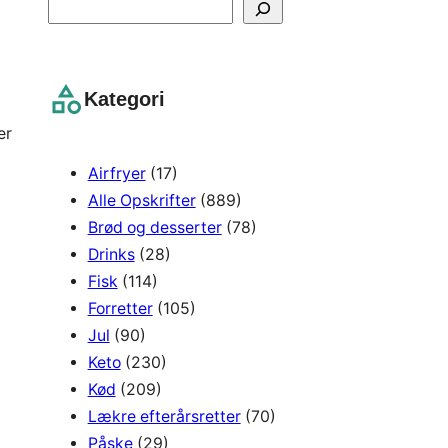
S
e
a
r
Kategori
c
er
h
Airfryer
(17)
Alle Opskrifter
(889)
Brød og desserter
(78)
Drinks
(28)
Fisk
(114)
Forretter
(105)
Jul
(90)
Keto
(230)
Kød
(209)
Lækre efterårsretter
(70)
Påske
(29)