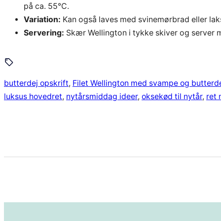
på ca. 55°C.
Variation:
Kan også laves med svinemørbrad eller laks
Servering:
Skær Wellington i tykke skiver og server
butterdej opskrift
, 
Filet Wellington med svampe og butterd
luksus hovedret
, 
nytårsmiddag ideer
, 
oksekød til nytår
, 
ret