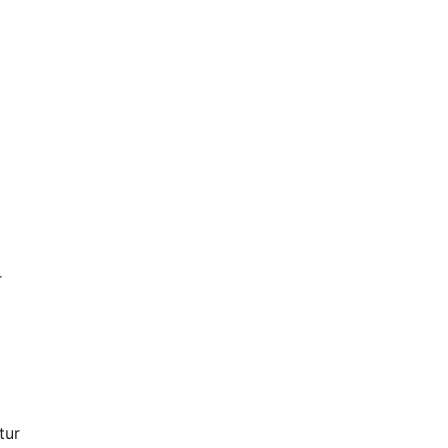
r
tur