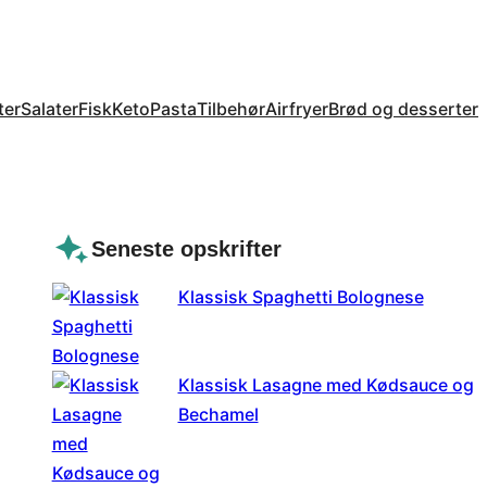
ter
Salater
Fisk
Keto
Pasta
Tilbehør
Airfryer
Brød og desserter
Seneste opskrifter
Klassisk Spaghetti Bolognese
Klassisk Lasagne med Kødsauce og
Bechamel