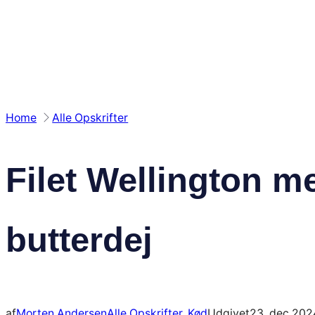
Spring
til
indhold
Home
Alle Opskrifter
Filet Wellington 
butterdej
af
Morten Andersen
Alle Opskrifter
, 
Kød
Udgivet
23. dec 202