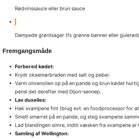
Rødvinssauce eller brun sauce
Dampede grøntsager (fx grønne bønner eller gulerød
Fremgangsmåde
Forbered kødet:
Krydr oksemørbraden med salt og peber.
Varm olivenolien op på en pande og brun kødet hurtigt 
pensl det derefter med Dijon-sennep.
Lav duxelles:
Hak svampene fint (brug evt. en foodprocessor for at 
Smelt smørret på en pande, og steg svampene samme
Lad blandingen simre, indtil væsken fra svampene er f
Samling af Wellington: