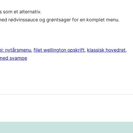
 som et alternativ.
 med rødvinssauce og grøntsager for en komplet menu.
ej: nytårsmenu
, 
filet wellington opskrift
, 
klassisk hovedret
, 
 med svampe