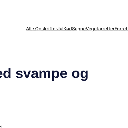
Alle Opskrifter
Jul
Kød
Suppe
Vegetarretter
Forret
med svampe og
4