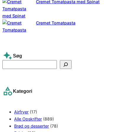
Cremet Tomatpasta med Spinat
Cremet Tomatpasta
Søg
S
e
a
r
Kategori
c
h
Airfryer
(17)
Alle Opskrifter
(889)
Brød og desserter
(78)