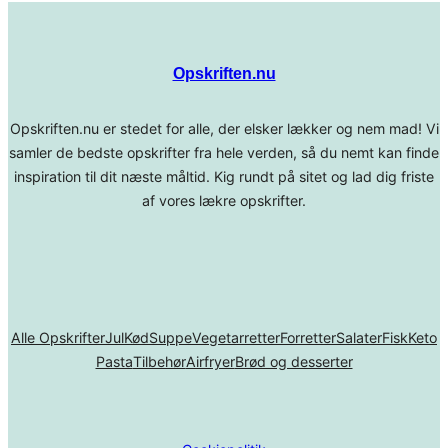
Opskriften.nu
Opskriften.nu er stedet for alle, der elsker lækker og nem mad! Vi
samler de bedste opskrifter fra hele verden, så du nemt kan finde
inspiration til dit næste måltid. Kig rundt på sitet og lad dig friste
af vores lækre opskrifter.
Alle Opskrifter
Jul
Kød
Suppe
Vegetarretter
Forretter
Salater
Fisk
Keto
Pasta
Tilbehør
Airfryer
Brød og desserter