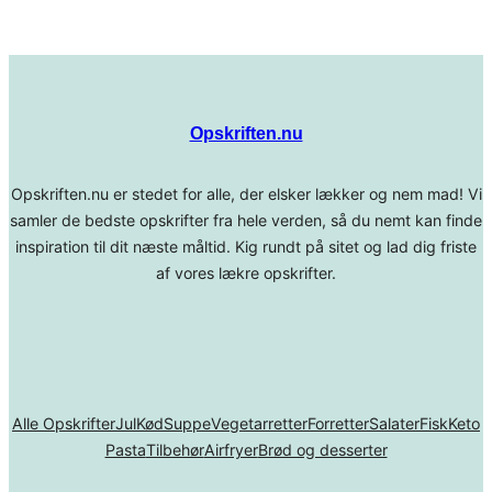
Opskriften.nu
Opskriften.nu er stedet for alle, der elsker lækker og nem mad! Vi
samler de bedste opskrifter fra hele verden, så du nemt kan finde
inspiration til dit næste måltid. Kig rundt på sitet og lad dig friste
af vores lækre opskrifter.
Alle Opskrifter
Jul
Kød
Suppe
Vegetarretter
Forretter
Salater
Fisk
Keto
Pasta
Tilbehør
Airfryer
Brød og desserter