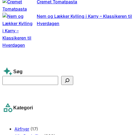
Cremet Tomatpasta
Nem og Lækker Kylling i Karry – Klassikeren til
Hverdagen
Søg
S
e
a
r
Kategori
c
h
Airfryer
(17)