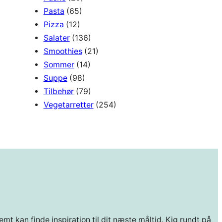
Pasta
(65)
Pizza
(12)
Salater
(136)
Smoothies
(21)
Sommer
(14)
Suppe
(98)
Tilbehør
(79)
Vegetarretter
(254)
mt kan finde inspiration til dit næste måltid. Kig rundt på