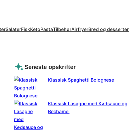
ter
Salater
Fisk
Keto
Pasta
Tilbehør
Airfryer
Brød og desserter
Seneste opskrifter
Klassisk Spaghetti Bolognese
Klassisk Lasagne med Kødsauce og
Bechamel