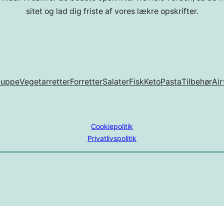
sitet og lad dig friste af vores lækre opskrifter.
Suppe
Vegetarretter
Forretter
Salater
Fisk
Keto
Pasta
Tilbehør
Air
Cookiepolitik
Privatlivspolitik