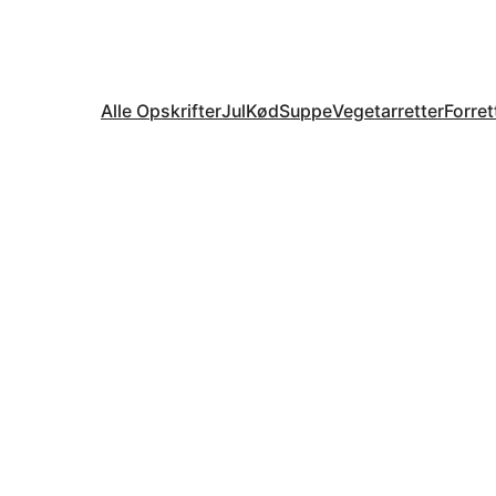
Alle Opskrifter
Jul
Kød
Suppe
Vegetarretter
Forret