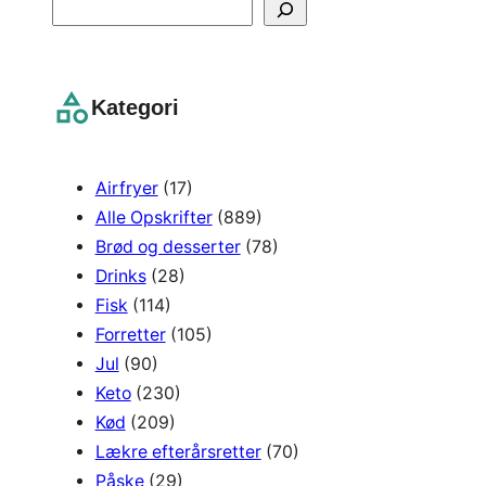
S
e
a
r
Kategori
c
h
Airfryer
(17)
Alle Opskrifter
(889)
Brød og desserter
(78)
Drinks
(28)
Fisk
(114)
Forretter
(105)
Jul
(90)
Keto
(230)
Kød
(209)
Lækre efterårsretter
(70)
Påske
(29)