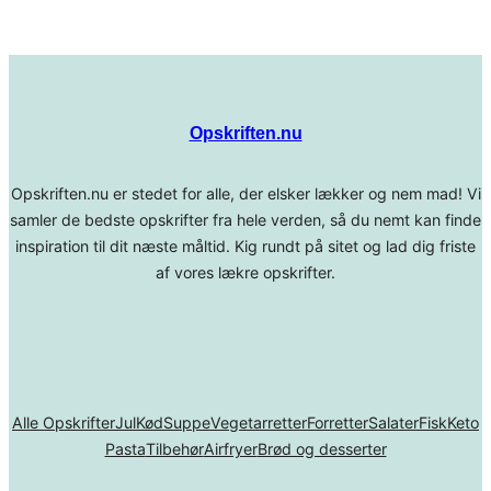
Opskriften.nu
Opskriften.nu er stedet for alle, der elsker lækker og nem mad! Vi
samler de bedste opskrifter fra hele verden, så du nemt kan finde
inspiration til dit næste måltid. Kig rundt på sitet og lad dig friste
af vores lækre opskrifter.
Alle Opskrifter
Jul
Kød
Suppe
Vegetarretter
Forretter
Salater
Fisk
Keto
Pasta
Tilbehør
Airfryer
Brød og desserter