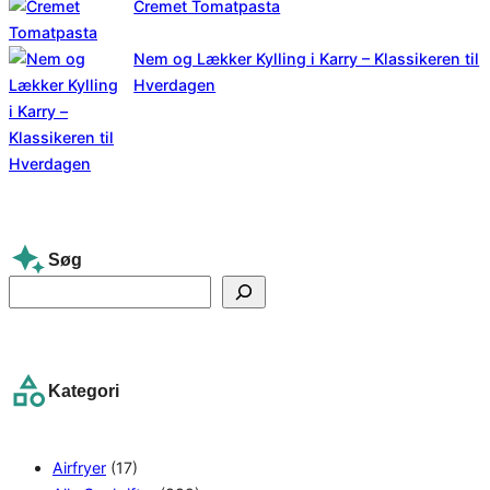
Cremet Tomatpasta
Nem og Lækker Kylling i Karry – Klassikeren til
Hverdagen
Søg
S
e
a
r
Kategori
c
h
Airfryer
(17)