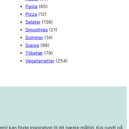
Pasta
(65)
Pizza
(12)
Salater
(136)
Smoothies
(21)
Sommer
(14)
Suppe
(98)
Tilbehør
(79)
Vegetarretter
(254)
mt kan finde inspiration til dit næste måltid. Kig rundt på