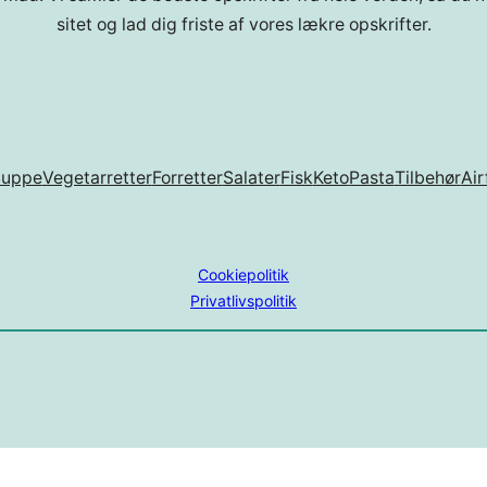
sitet og lad dig friste af vores lækre opskrifter.
Suppe
Vegetarretter
Forretter
Salater
Fisk
Keto
Pasta
Tilbehør
Air
Cookiepolitik
Privatlivspolitik