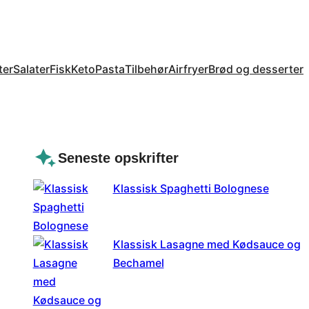
ter
Salater
Fisk
Keto
Pasta
Tilbehør
Airfryer
Brød og desserter
Seneste opskrifter
Klassisk Spaghetti Bolognese
Klassisk Lasagne med Kødsauce og
Bechamel