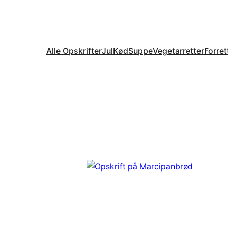
Alle Opskrifter
Jul
Kød
Suppe
Vegetarretter
Forret