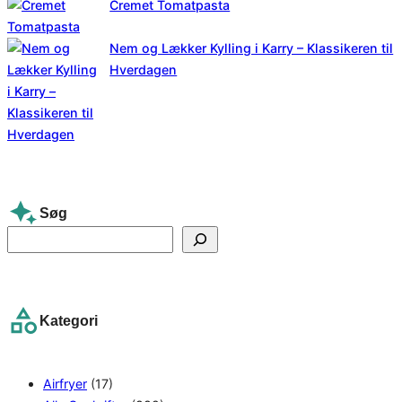
Cremet Tomatpasta
Nem og Lækker Kylling i Karry – Klassikeren til
Hverdagen
Søg
S
e
a
r
Kategori
c
h
Airfryer
(17)