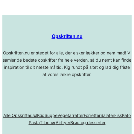
Opskriften.nu
Opskriften.nu er stedet for alle, der elsker lækker og nem mad! Vi
samler de bedste opskrifter fra hele verden, så du nemt kan finde
inspiration til dit næste måltid. Kig rundt på sitet og lad dig friste
af vores lækre opskrifter.
Alle Opskrifter
Jul
Kød
Suppe
Vegetarretter
Forretter
Salater
Fisk
Keto
Pasta
Tilbehør
Airfryer
Brød og desserter