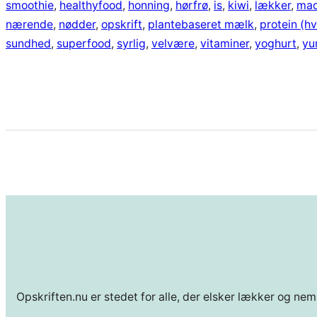
smoothie
, 
healthyfood
, 
honning
, 
hørfrø
, 
is
, 
kiwi
, 
lækker
, 
mad
nærende
, 
nødder
, 
opskrift
, 
plantebaseret mælk
, 
protein (hv
sundhed
, 
superfood
, 
syrlig
, 
velvære
, 
vitaminer
, 
yoghurt
, 
y
Opskriften.nu er stedet for alle, der elsker lækker og nem