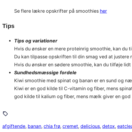
Se flere lækre opskrifter på smoothies
her
Tips
Tips og variationer
Hvis du ønsker en mere proteinrig smoothie, kan du t
Du kan tilpasse opskriften til din smag ved at justere
Hvis du ønsker en sødere smoothie, kan du tilføje lidt
Sundhedsmæssige fordele
Kiwi smoothie med spinat og banan er en sund og næri
Kiwi er en god kilde til C-vitamin og fiber, mens spina
god kilde til kalium og fiber, mens mælk giver en god k
afgiftende
, 
banan
, 
chia frø
, 
cremet
, 
delicious
, 
detox
, 
eatcle