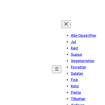
Alle Opskrifter
Jul
Kød
Suppe
Vegetarretter
Forretter
Salater
Fisk
Keto
Pasta
Tilbehør