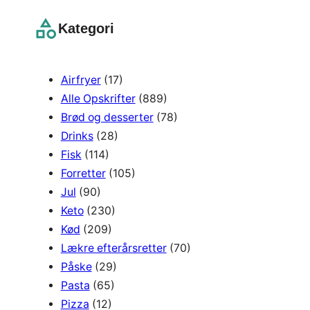
a
r
Kategori
c
h
Airfryer
(17)
Alle Opskrifter
(889)
Brød og desserter
(78)
Drinks
(28)
Fisk
(114)
Forretter
(105)
Jul
(90)
Keto
(230)
Kød
(209)
Lækre efterårsretter
(70)
Påske
(29)
Pasta
(65)
Pizza
(12)