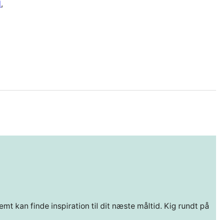
d
, 
mt kan finde inspiration til dit næste måltid. Kig rundt på