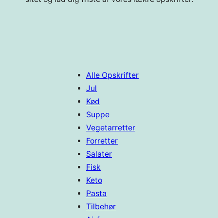
Alle Opskrifter
Jul
Kød
Suppe
Vegetarretter
Forretter
Salater
Fisk
Keto
Pasta
Tilbehør