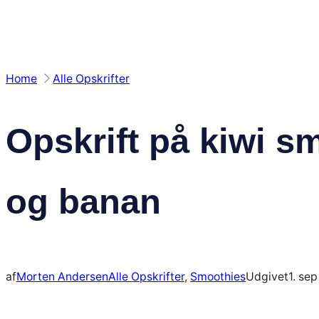
Home
Alle Opskrifter
Opskrift på kiwi s
og banan
af
Morten Andersen
Alle Opskrifter
, 
Smoothies
Udgivet
1. se