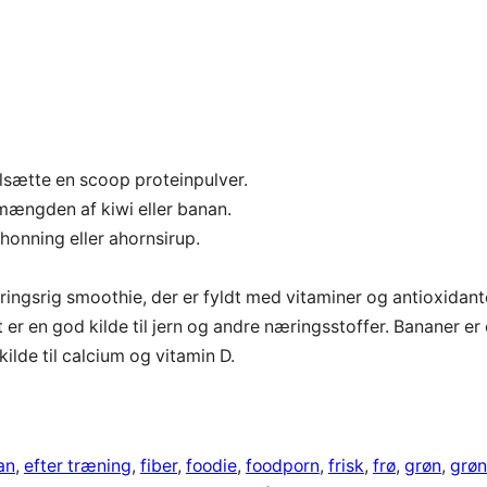
ilsætte en scoop proteinpulver.
 mængden af kiwi eller banan.
 honning eller ahornsirup.
ngsrig smoothie, der er fyldt med vitaminer og antioxidant
t er en god kilde til jern og andre næringsstoffer. Bananer er
ilde til calcium og vitamin D.
an
, 
efter træning
, 
fiber
, 
foodie
, 
foodporn
, 
frisk
, 
frø
, 
grøn
, 
grøn