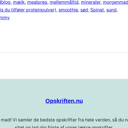
blog
, 
mælk
, 
mealprep
, 
mellemmåltid
, 
mineraler
, 
morgenma
is du tilføjer proteinpulver)
, 
smoothie
, 
sød
, 
Spinat
, 
sund
, 
ummy
Opskriften.nu
 mad! Vi samler de bedste opskrifter fra hele verden, så du ne
sitet og lad dig friste af vores lækre opskrifter.