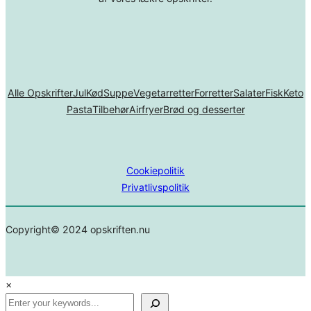
Alle Opskrifter
Jul
Kød
Suppe
Vegetarretter
Forretter
Salater
Fisk
Keto
Pasta
Tilbehør
Airfryer
Brød og desserter
Cookiepolitik
Privatlivspolitik
Copyright© 2024 opskriften.nu
×
Search