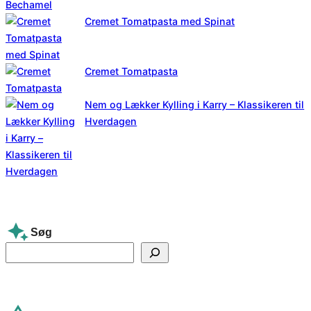
Cremet Tomatpasta med Spinat
Cremet Tomatpasta
Nem og Lækker Kylling i Karry – Klassikeren til
Hverdagen
Søg
S
e
a
r