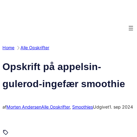
Spring
til
indhold
Home
Alle Opskrifter
Opskrift på appelsin-
gulerod-ingefær smoothie
af
Morten Andersen
Alle Opskrifter
, 
Smoothies
Udgivet
1. sep 2024