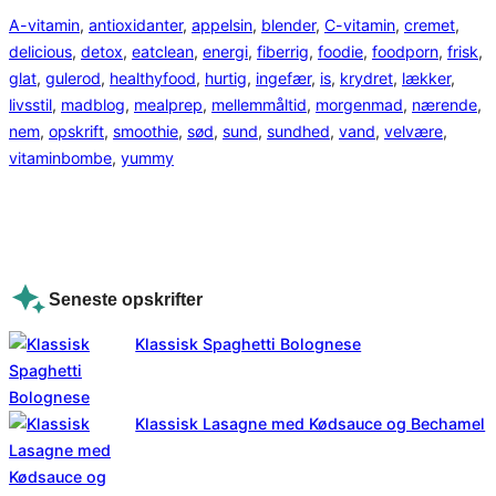
A-vitamin
, 
antioxidanter
, 
appelsin
, 
blender
, 
C-vitamin
, 
cremet
, 
delicious
, 
detox
, 
eatclean
, 
energi
, 
fiberrig
, 
foodie
, 
foodporn
, 
frisk
, 
glat
, 
gulerod
, 
healthyfood
, 
hurtig
, 
ingefær
, 
is
, 
krydret
, 
lækker
, 
livsstil
, 
madblog
, 
mealprep
, 
mellemmåltid
, 
morgenmad
, 
nærende
, 
nem
, 
opskrift
, 
smoothie
, 
sød
, 
sund
, 
sundhed
, 
vand
, 
velvære
, 
vitaminbombe
, 
yummy
Seneste opskrifter
Klassisk Spaghetti Bolognese
Klassisk Lasagne med Kødsauce og Bechamel