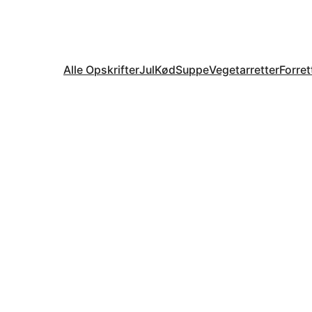
Alle Opskrifter
Jul
Kød
Suppe
Vegetarretter
Forret