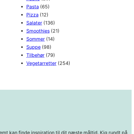
Pasta
(65)
Pizza
(12)
Salater
(136)
Smoothies
(21)
Sommer
(14)
Suppe
(98)
Tilbehør
(79)
Vegetarretter
(254)
mt kan finde inspiration til dit næste måltid. Kig rundt på