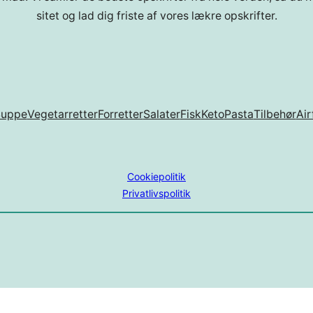
sitet og lad dig friste af vores lækre opskrifter.
Suppe
Vegetarretter
Forretter
Salater
Fisk
Keto
Pasta
Tilbehør
Air
Cookiepolitik
Privatlivspolitik