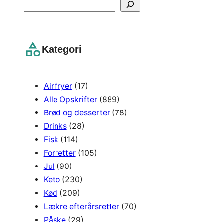
S
e
a
r
Kategori
c
h
Airfryer
(17)
Alle Opskrifter
(889)
Brød og desserter
(78)
Drinks
(28)
Fisk
(114)
Forretter
(105)
Jul
(90)
Keto
(230)
Kød
(209)
Lækre efterårsretter
(70)
Påske
(29)