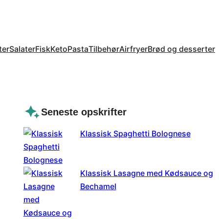
ter
Salater
Fisk
Keto
Pasta
Tilbehør
Airfryer
Brød og desserter
Seneste opskrifter
Klassisk Spaghetti Bolognese
Klassisk Lasagne med Kødsauce og
Bechamel